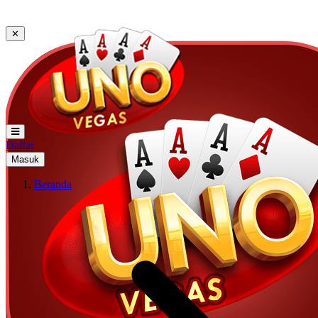
✕
Daftar
Masuk
Beranda