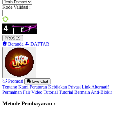
Kode Validasi
:
PROSES
Beranda
DAFTAR
Promosi
Live Chat
Tentang Kami
Peraturan
Kebijakan Privasi
Link Alternatif
Permainan Fair
Video Tutorial
Tutorial Bermain
Anti-Blokir
Metode Pembayaran :