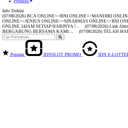
Promosi
Info Terkini
(07/08/2026)
BCA ONLINE<>BNI ONLINE<>MANDIRI ONLI
ONLINE<>JENIUS ONLINE<>SINARMAS ONLINE<>BSI O
ONLINE 24JAM SETIAP HARINYA ! ..
(07/08/2026)
Link Alte
BERGABUNG BERSAMA KAMI. ..
(07/08/2026)
TELAH HA
Popular
IDNSLOT
PROMO
IDN E-LOTTE